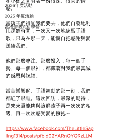
和小樹之間有著一份很深、很真的情
2026年度活動
感。
2025 年度活動
當孩子們得知我們要去，他們自發地利
當科學遇到科學營
用課餘時間，一次又一次地練習手語
歌，只為在那一天，能親自把感謝與愛
送給我們。
他們那麼專注、那麼投入，每一個手
勢、每一個眼神，都藏著對我們最真誠
的感恩與祝福。
當音樂響起、手語舞動的那一刻，我們
都紅了眼眶。這次回訪，最深的期待，
是未來還能夠與這群孩子再一次次的相
遇、再一次次感受愛的擁抱～
https://www.facebook.com/TheLittleSap
ling1314/posts/pfbid02YARnQYQRzLLM