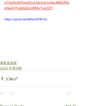
UTdpSoW7oeGCrxvArUvrgxNu4Mb7Na
A9xAYFobNs5miRMx7yA1STl
https://youtu.be/AKwrCP41-Cs
傳愛進校園
2025 年度活動
See All