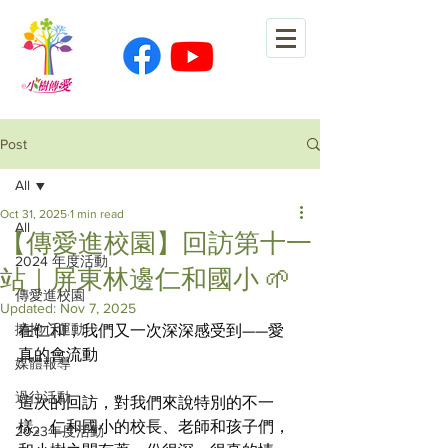
Post
All
Oct 31, 2025
1 min read
All
【傳愛進校園】回訪第十一
2024 年度活動
站｜屏東林邊仁和國小 🌱
傳愛進校園
Updated:
Nov 7, 2025
擁抱心運動
在仁和，我們又一次深深感受到——愛 
真的會流動
媒體報導
過往活動
這次的回訪，對我們來說特別的不一
樣。仁和國小的校長、老師和孩子們，
2023年度活動