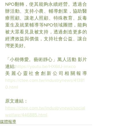
NPO翻轉，使其能夠永續經營。透過合
辦活動、支持小農、輔導創業，協助醫
療照顧、讓老人照顧、特殊教育、反毒
重生及就業輔導等NPO領域團體，能夠
被大眾看見及被支持，透過創造更多的
經濟效益與價值，支持社會公益、讓台
灣更美好。
「小樹傳愛。藝術靜心」萬人活動 影片
連結:
https://youtu.be/HX6tU-imxco
美麗心靈社會創新公司相關報導 
https://ctee.com.tw/industrynews/41381
0.html
原文連結：
https://ctee.com.tw/industrynews/social
welfare/446885.html
媒體報導