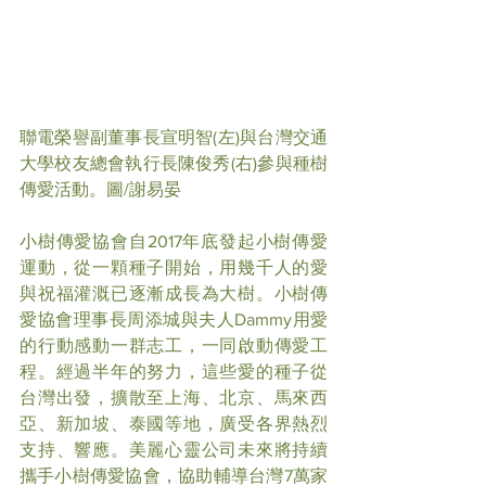
聯電榮譽副董事長宣明智(左)與台灣交通
大學校友總會執行長陳俊秀(右)參與種樹
傳愛活動。圖/謝易晏
小樹傳愛協會自2017年底發起小樹傳愛
運動，從一顆種子開始，用幾千人的愛
與祝福灌溉已逐漸成長為大樹。小樹傳
愛協會理事長周添城與夫人Dammy用愛
的行動感動一群志工，一同啟動傳愛工
程。經過半年的努力，這些愛的種子從
台灣出發，擴散至上海、北京、馬來西
亞、新加坡、泰國等地，廣受各界熱烈
支持、響應。美麗心靈公司未來將持續
攜手小樹傳愛協會，協助輔導台灣7萬家