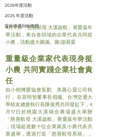
2026年度活動
2025 年度活動
當科學遇到科學營
4月17日「慈善航母 大溪啟航」善愛嘉年
華活動，來自各領域的企業代表共同挺
小農，活動盛大圓滿。圖/謝易晏
重量級企業家代表現身挺
小農 共同實踐企業社會責
任
由小樹傳愛協會策劃、美麗心靈公司執
行， 在宣明智董事長倡儀、台灣交通大
學校友總會執行長陳俊秀共同發起下，4
月17日於桃園大溪綠合農場盛大舉辦
「慈善航母 大溪啟航」善愛嘉年華活動 
，現場超過數十位企業家及小農代表共
襄盛舉，透過打造「慈善航母系統」，