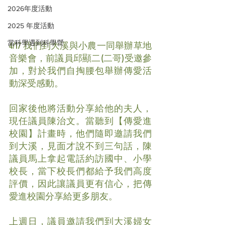
2026年度活動
2025 年度活動
當科學遇到科學營
4/17 我們到大溪與小農一同舉辦草地
音樂會，前議員邱顯二(二哥)受邀參
加，對於我們自掏腰包舉辦傳愛活
動深受感動。
回家後他將活動分享給他的夫人，
現任議員陳治文。當聽到【傳愛進
校園】計畫時，他們隨即邀請我們
到大溪，見面才說不到三句話，陳
議員馬上拿起電話約訪國中、小學
校長，當下校長們都給予我們高度
評價，因此讓議員更有信心，把傳
愛進校園分享給更多朋友。
上週日，議員邀請我們到大溪婦女