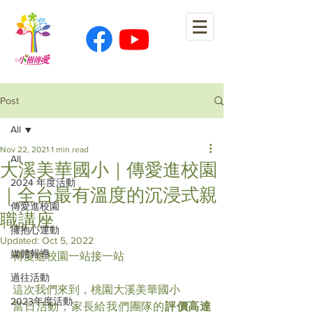
Post
All
Nov 22, 2021
1 min read
All
大溪美華國小｜傳愛進校園
2024 年度活動
｜全台最有溫度的沉浸式親
傳愛進校園
職講座
擁抱心運動
Updated:
Oct 5, 2022
媒體報導
傳愛進校園一站接一站
過往活動
這次我們來到，桃園大溪美華國小
2023年度活動
當日活動，家長給我們團隊的
評價高達