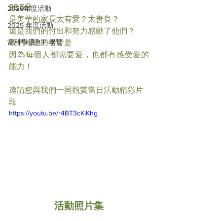
98.5分
2026年度活動
是美華的家長太有愛？太善良？
2025 年度活動
還是我們的付出和努力感動了他們？
當科學遇到科學營
我們相信二者皆是
因為每個人都需要愛，也都有感受愛的
能力！
邀請您與我們一同觀賞當日活動精彩片
段
https://youtu.be/r4BT3cKiKhg
活動照片集