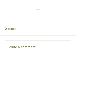
Comments
小樹傳愛到思賢國
小樹傳愛到台北經營管理
Write a comment...
研究院♥♥♥