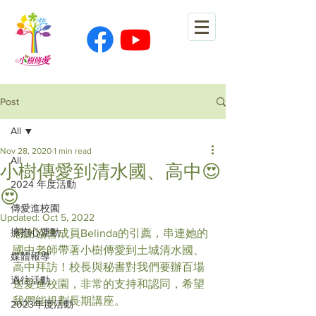
Post
All
Nov 28, 2020
1 min read
All
小樹傳愛到清水國、高中😍
2024 年度活動
😍
傳愛進校園
Updated:
Oct 5, 2022
擁抱心運動
感謝協會成員Belinda的引薦，串連她的
國中老師帶著小樹傳愛到土城清水國、
媒體報導
高中拜訪！校長與秘書對我們要辦百場
過往活動
送愛進校園，非常的支持和認同，希望
我們能規劃長期講座。
2023年度活動