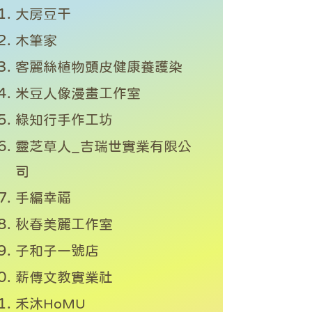
大房豆干
木筆家
客麗絲植物頭皮健康養護染
米豆人像漫畫工作室
綠知行手作工坊
靈芝草人_吉瑞世實業有限公
司
手編幸福
秋春美麗工作室
子和子一號店
薪傳文教實業社
禾沐HoMU