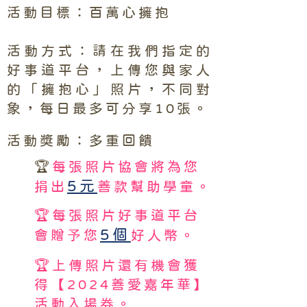
活動目標：百萬心擁抱
活動方式：請在我們指定的
好事道平台，上傳您與家人
的「擁抱心」照片，不同對
象，每日最多可分享10張。
活動獎勵：多重回饋
🏆
每張照片協會將為您
5元
捐出
善款幫助學童。
🏆每張照片好事道平台
5個
會贈予您
好人幣。
🏆上傳照片還有機會獲
得【2024善愛嘉年華】
活動入場券
。