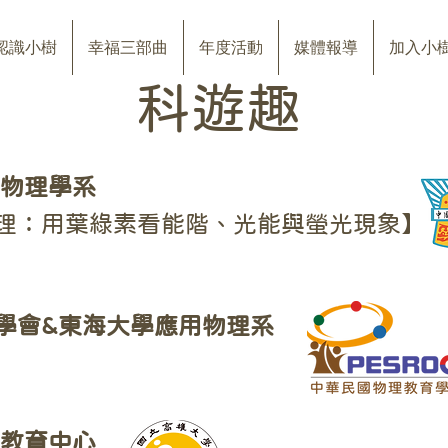
認識小樹
幸福三部曲
年度活動
媒體報導
加入小
科遊趣
電物理學系
理：用葉綠素看能階、光能與螢光現象】
學會&東海大學應用物理系
學教育中心