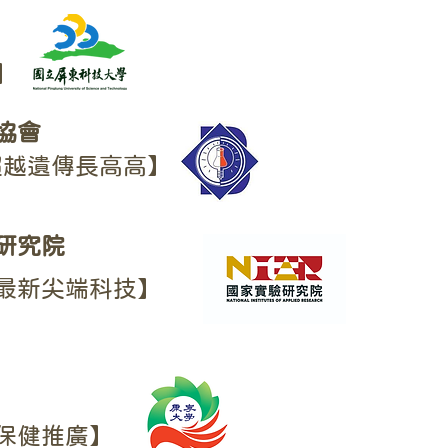
】
協會
超越遺傳長高高】
研究院
最新尖端科技】
保健推廣】