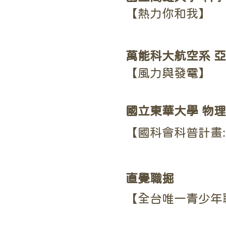
【熱力你和我】
萬能科大航空系 
【風力與發電】
國立東華大學 物
【國科會科普計畫
直覺職掘
【全台唯一青少年