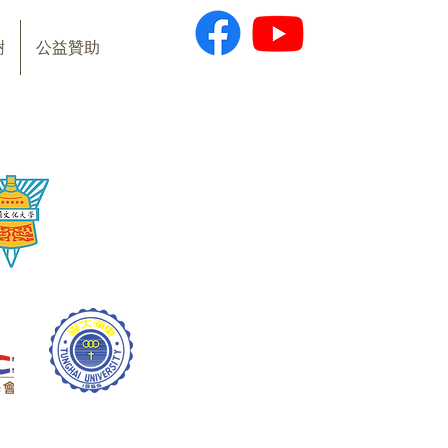
樹
公益贊助