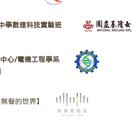
中學數理科技實驗班
】
育中心/電機工程學系
】
結無聲的世界】