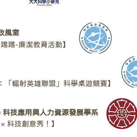
政風室
踢踢-廉潔教育活動】
：「輻射英雄聯盟」科學桌遊競賽】
 科技應用與人力資源發展學系
 × 科技創意秀！】