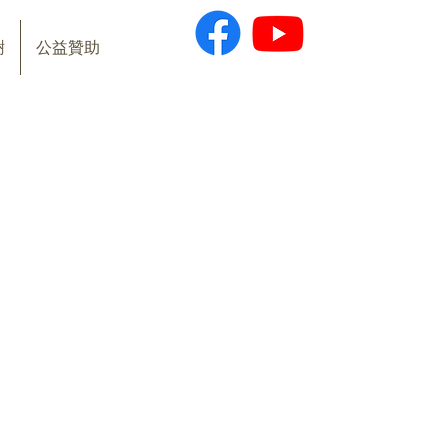
樹
公益贊助