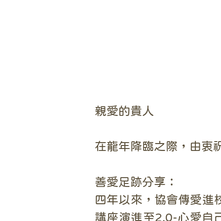
親愛的貴人
在龍年降臨之際，由衷祝願
善愛足跡分享：
四年以來，協會傳愛進校
講座演進至2.0-心愛