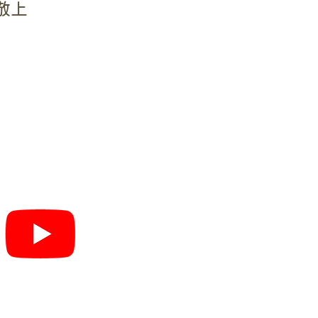
敬上
聯絡資訊 >
電話：
+886-2-250
地址：台北市中山區
E-mail：
littletree1
​網站到訪人次：
© 2019 by 小樹傳愛協會