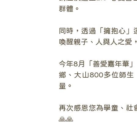
群體。
同時，透過「擁抱心」
喚醒親子、人與人之愛，
今年8月「善愛嘉年華
鄉、大山800多位師
量。
再次感恩您為學童、社
🙏🙏