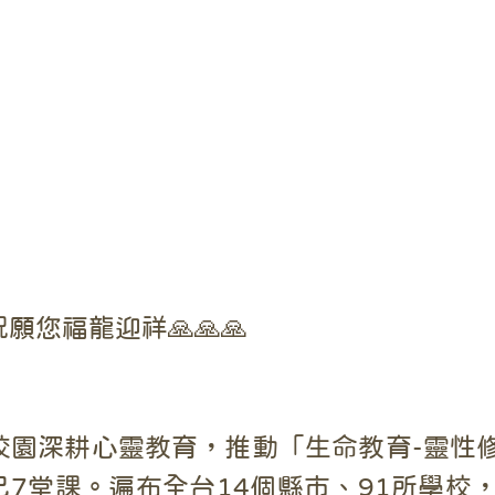
您福龍迎祥🙏🙏🙏
園深耕心靈教育，推動「生命教育-靈性修養
自己7堂課。遍布全台14個縣市、91所學