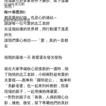
現場吸引好多家長停下腳步、留下溫馨
2026年度活動
合照！
每一張照片
2025 年度活動
都是愛的紀錄，也是心的連結～
當科學遇到科學營
謝謝每一位可愛的志工老師
在這個紛擾的世界裡，用行動灑下溫柔
的光
讓我們重心相信——「愛 」真的一直都
在
假期的最後一天 善愛還在發光發熱
就在大家準備收心迎接新的一週時，除
了熱情的志工老師，小樹兩對超有愛的
夫妻檔——惠琳和「國明老公」、逸琳和
「美齡老婆」也一起來到科教館，陪著
現場的親子，一起用擁抱傳遞愛。
一對對的親子在「善善」人偶前開心合
影，擁抱、微笑，留下專屬他們的美好