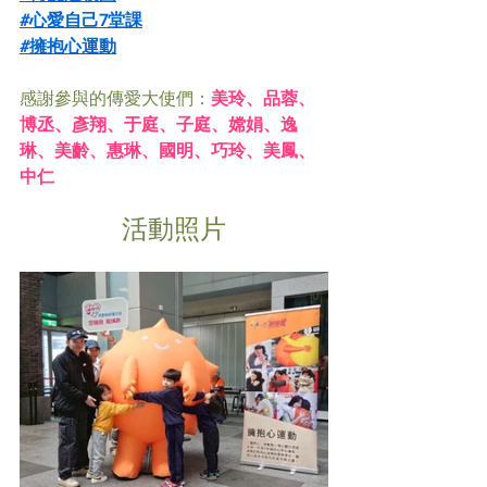
#心愛自己7堂課
#擁抱心運動
感謝參與的傳愛大使們：
美玲、品蓉、
博丞、彥翔、于庭、子庭、嫦娟、逸
琳、美齡、惠琳、國明、巧玲、美鳳、
中仁
活動照片