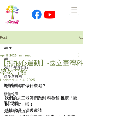
Post
All
Apr 11, 2025
1 min read
All
【擁抱心運動】-國立臺灣科
2024 年度活動
學教育館
傳愛進校園
Updated:
Jun 4, 2025
擁抱心運動
您的假期在做什麼呢？
媒體報導
我們的志工老師們跑到 科教館 推廣「擁
過往活動
抱心運動」啦！
熱情吆喝 × 溫暖邀請
2023年度活動