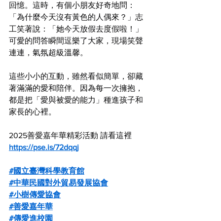
回憶。這時，有個小朋友好奇地問：
「為什麼今天沒有黃色的人偶來？」志
工笑著說：「她今天放假去度假啦！」
可愛的問答瞬間逗樂了大家，現場笑聲
連連，氣氛超級溫馨。
這些小小的互動，雖然看似簡單，卻藏
著滿滿的愛和陪伴。因為每一次擁抱，
都是把「愛與被愛的能力」種進孩子和
家長的心裡。
2025善愛嘉年華精彩活動 請看這裡 
https://pse.is/72dqqj
#國立臺灣科學教育館
#中華民國對外貿易發展協會
#小樹傳愛協會
#善愛嘉年華
#傳愛進校園